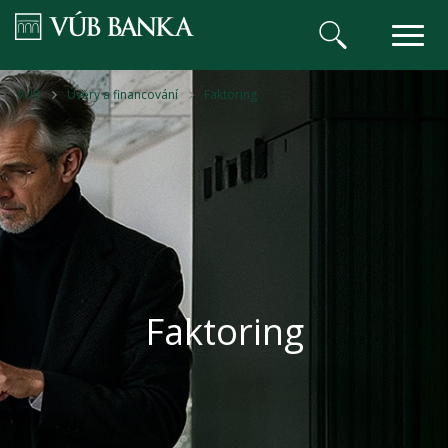
VÚB BANKA
VÚB
Úvěry a financování
Faktoring
Faktoring