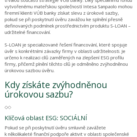
trvalou součástí strategie VÚB banky. Díky speciálnímu fondu
vytvořenému mateřskou společností Intesa Sanpaolo mohou
firemní klienti VÚB banky získat slevu z úrokové sazby,
pokud se při poskytnutí úvěru zavážou ke splnění přesně
definovaných podmínek prostřednictvím produktu S-LOAN –
udržitelné financování.
S-LOAN je specializované řešení financování, které spojuje
úvěr s konkrétními závazky firmy v oblasti udržitelnosti. Je
určeno k realizaci cílů zaměřených na zlepšení ESG profilu
firmy, přičemž plnění těchto cílů je odměněno zvýhodněnou
úrokovou sazbou úvěru.
Kdy získáte zvýhodněnou
úrokovou sazbu?
Klíčová oblast ESG: SOCIÁLNÍ
Pokud se při poskytnutí úvěru smluvně zavážete
k několikaleté finanční podpoře aktivit v oblasti společenské