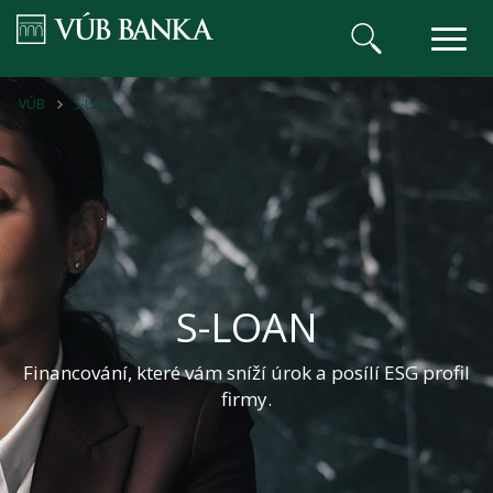
VÚB BANKA
VÚB
S-Loan
S-LOAN
Financování, které vám sníží úrok a posílí ESG profil
firmy.