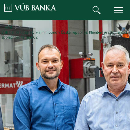
VÚB BANKA
VÚB
VÚB banka upsala první minibond v České republice. Klientem je strojírenská
společnost Fermat CZ