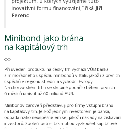
projektům, u kterých využijeme tuto
inovativní formu financování,“ říká
Jiří
Ferenc
.
Minibond jako brána
na kapitálový trh
Při uvedení produktu na český trh vychází VÚB banka
z mimořádného úspěchu minibondů v Itálii, jakož i z prvních
úspěchů v regionu střední a východní Evropy.
Na chorvatském trhu se skupině podařilo během prvních
6 měsíců umístit až 60 milionů EUR.
Minibondy zároveň představují pro firmy vstupní bránu
na kapitálový trh. Jelikož jediným investorem je banka,
odpadá riziko neúspěšné emise, jakož i náklady na získávání
investorů. Společnosti si tak mohou vyzkoušet kapitálové